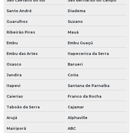
São Caetano do sul
São Bernardo do Campo
Santo André
Diadema
Guarulhos
Suzano
Ribeirão Pires
Mauá
Embu
Embu Guaçú
Embu das Artes
Itapecerica da Serra
Osasco
Barueri
Jandira
Cotia
Itapevi
Santana de Parnaíba
Caierias
Franco da Rocha
Taboão da Serra
Cajamar
Arujá
Alphaville
Mairiporã
ABC