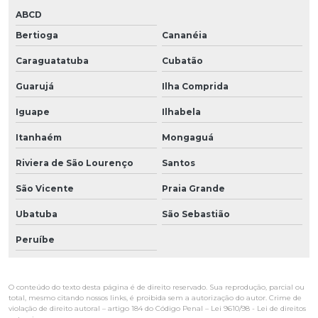
ABCD
Bertioga
Cananéia
Caraguatatuba
Cubatão
Guarujá
Ilha Comprida
Iguape
Ilhabela
Itanhaém
Mongaguá
Riviera de São Lourenço
Santos
São Vicente
Praia Grande
Ubatuba
São Sebastião
Peruíbe
O conteúdo do texto desta página é de direito reservado. Sua reprodução, parcial ou
total, mesmo citando nossos links, é proibida sem a autorização do autor. Crime de
violação de direito autoral – artigo 184 do Código Penal –
Lei 9610/98 - Lei de direitos