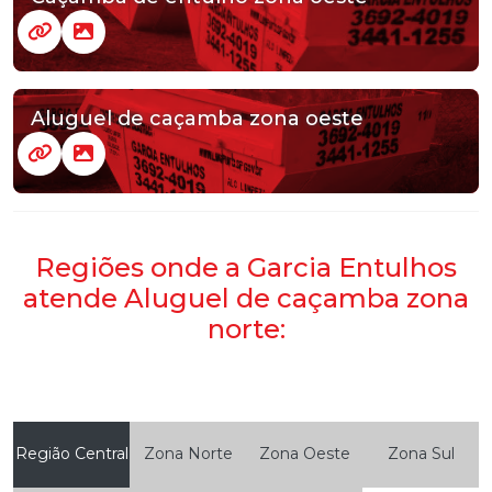
Aluguel de caçamba zona oeste
Regiões onde a Garcia Entulhos
atende Aluguel de caçamba zona
norte:
Região Central
Zona Norte
Zona Oeste
Zona Sul